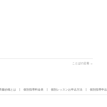
ことばの定着
→
斉藤紗織とは
個別指導料金表
個別レッスンお申込方法
個別指導申込