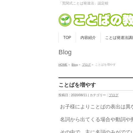
「荒関式ことば発達法」認定校
TOP
内容紹介
ことば発達法講
Blog
HOME
»
Blog
»
ブログ
»
ことばを増やす
ことばを増やす
投稿日 : 2020/08/11 | カテゴリー :
ブログ
お子様によりことばの表出は異
名詞から出てくる場合や動詞や
その中で、主に名詞のみがでて