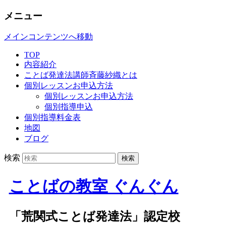
メニュー
メインコンテンツへ移動
TOP
内容紹介
ことば発達法講師斉藤紗織とは
個別レッスンお申込方法
個別レッスンお申込方法
個別指導申込
個別指導料金表
地図
ブログ
検索
ことばの教室 ぐんぐん
「荒関式ことば発達法」認定校