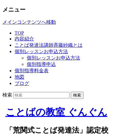
メニュー
メインコンテンツへ移動
TOP
内容紹介
ことば発達法講師斉藤紗織とは
個別レッスンお申込方法
個別レッスンお申込方法
個別指導申込
個別指導料金表
地図
ブログ
検索
ことばの教室 ぐんぐん
「荒関式ことば発達法」認定校