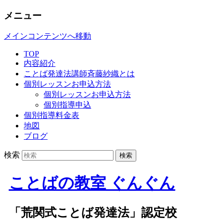
メニュー
メインコンテンツへ移動
TOP
内容紹介
ことば発達法講師斉藤紗織とは
個別レッスンお申込方法
個別レッスンお申込方法
個別指導申込
個別指導料金表
地図
ブログ
検索
ことばの教室 ぐんぐん
「荒関式ことば発達法」認定校