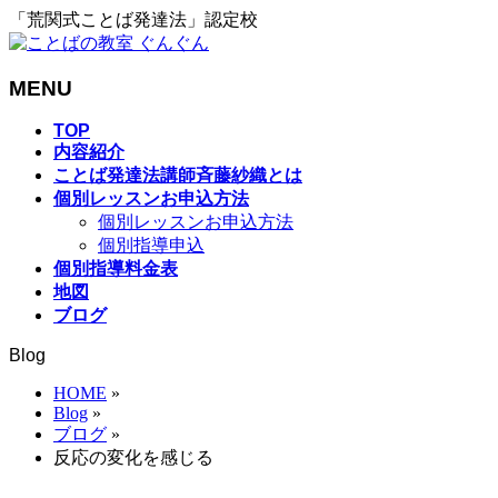
「荒関式ことば発達法」認定校
MENU
メ
TOP
内容紹介
ニ
ことば発達法講師斉藤紗織とは
ュ
個別レッスンお申込方法
ー
個別レッスンお申込方法
を
個別指導申込
飛
個別指導料金表
ば
地図
す
ブログ
Blog
HOME
»
Blog
»
ブログ
»
反応の変化を感じる