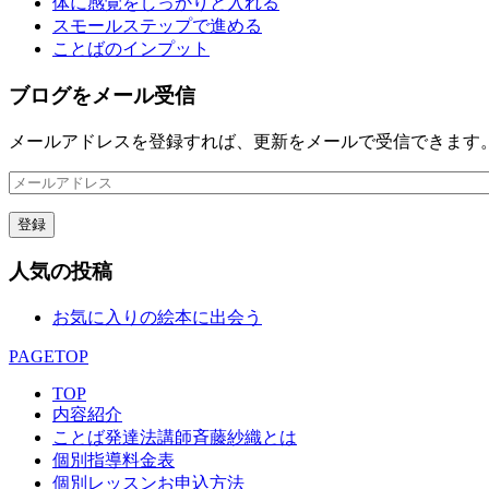
体に感覚をしっかりと入れる
スモールステップで進める
ことばのインプット
ブログをメール受信
メールアドレスを登録すれば、更新をメールで受信できます
メ
ー
登録
ル
ア
人気の投稿
ド
レ
お気に入りの絵本に出会う
ス
PAGETOP
TOP
内容紹介
ことば発達法講師斉藤紗織とは
個別指導料金表
個別レッスンお申込方法