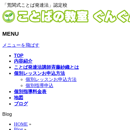
「荒関式ことば発達法」認定校
MENU
メニューを飛ばす
TOP
内容紹介
ことば発達法講師斉藤紗織とは
個別レッスンお申込方法
個別レッスンお申込方法
個別指導申込
個別指導料金表
地図
ブログ
Blog
HOME
»
Blog
»