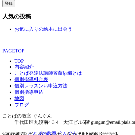
登録
人気の投稿
お気に入りの絵本に出会う
PAGETOP
TOP
内容紹介
ことば発達法講師斉藤紗織とは
個別指導料金表
個別レッスンお申込方法
個別指導申込
地図
ブログ
ことばの教室 ぐんぐん
千代田区九段南4-3-4 大江ビル5階 gungun@email.plala.or.
Copyright ©
ことばの教室 ぐんぐん
All Rights Reserved.
%d
人のブロガーが「いいね」をつけました。