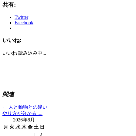
共有:
Twitter
Facebook
いいね:
いいね
読み込み中...
関連
←
人と動物との違い
やり方が分かる
→
2026年8月
月
火
水
木
金
土
日
1
2