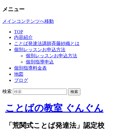
メニュー
メインコンテンツへ移動
TOP
内容紹介
ことば発達法講師斉藤紗織とは
個別レッスンお申込方法
個別レッスンお申込方法
個別指導申込
個別指導料金表
地図
ブログ
検索
ことばの教室 ぐんぐん
「荒関式ことば発達法」認定校