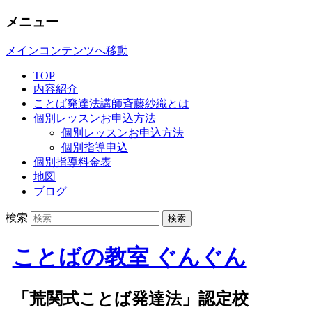
メニュー
メインコンテンツへ移動
TOP
内容紹介
ことば発達法講師斉藤紗織とは
個別レッスンお申込方法
個別レッスンお申込方法
個別指導申込
個別指導料金表
地図
ブログ
検索
ことばの教室 ぐんぐん
「荒関式ことば発達法」認定校